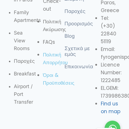
Check-
Paros,
out
Greece
Παροχές
Family
Tel:
Apartments
Πολιτική
Προορισμός
(+30)
Ακύρωσης
Sea
22840
Blog
View
51119
FAQs
Rooms
Σχετικά με
Email:
Πολιτική
εμάς
fyrogenis
Παροχές
Απορρήτου
Licence
Επικοινωνία
Number:
Breakfast
Όροι &
1222485
Προϋποθέσεις
Airport /
EL.GEMI:
Port
173998638
Transfer
Find us
IT
on map
FR
EN