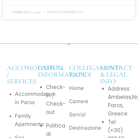
FEBBRAIO 7, 2026
NESSUN COMMENTO
ACCOMODATION
USEFULL
COLLEGAMENTI
CONTACT
/
INFORMATION
RAPIDI
& LEGAL
SERVICES
INFO
Check-
Home
Address:
Accommodation
in /
Ambelas,N
Camere
in Paros
Check-
Paros,
out
Greece
Servizi
Family
Tel:
Apartments
Politica
Destinazione
(+30)
di
Sea