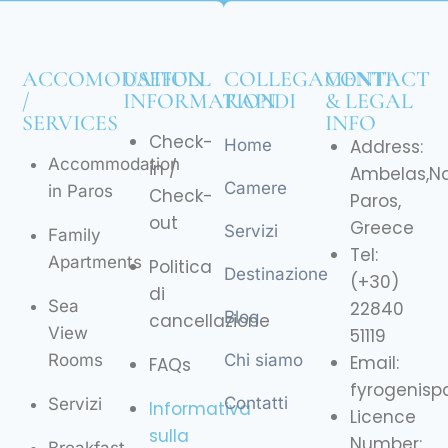
ACCOMODATION
USEFULL
COLLEGAMENTI
CONTACT
/
INFORMATION
RAPIDI
& LEGAL
SERVICES
INFO
Check-
Home
Address:
Accommodation
in /
Ambelas,N
Camere
in Paros
Check-
Paros,
out
Greece
Servizi
Family
Tel:
Apartments
Politica
Destinazione
(+30)
di
Sea
22840
Blog
cancellazione
View
51119
Rooms
Chi siamo
Email:
FAQs
fyrogenis
Contatti
Servizi
Informativa
Licence
sulla
Number: